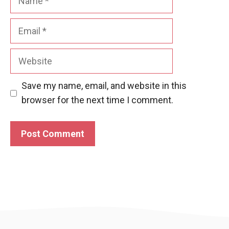
Email
Website
Save my name, email, and website in this
browser for the next time I comment.