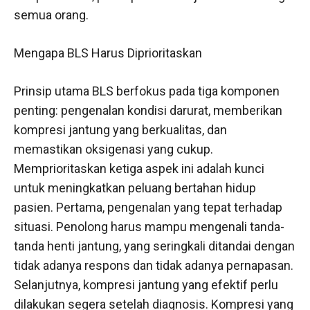
semua orang.
Mengapa BLS Harus Diprioritaskan
Prinsip utama BLS berfokus pada tiga komponen
penting: pengenalan kondisi darurat, memberikan
kompresi jantung yang berkualitas, dan
memastikan oksigenasi yang cukup.
Memprioritaskan ketiga aspek ini adalah kunci
untuk meningkatkan peluang bertahan hidup
pasien. Pertama, pengenalan yang tepat terhadap
situasi. Penolong harus mampu mengenali tanda-
tanda henti jantung, yang seringkali ditandai dengan
tidak adanya respons dan tidak adanya pernapasan.
Selanjutnya, kompresi jantung yang efektif perlu
dilakukan segera setelah diagnosis. Kompresi yang