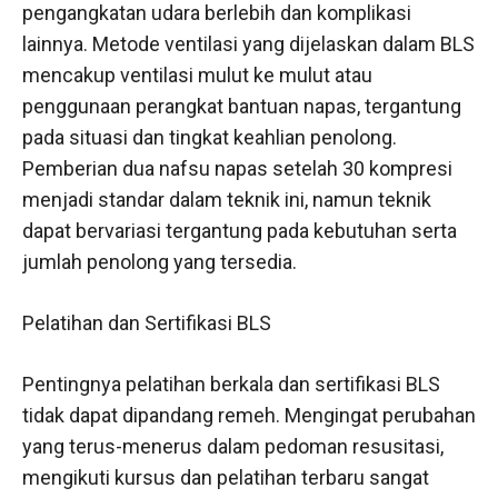
pengangkatan udara berlebih dan komplikasi
lainnya. Metode ventilasi yang dijelaskan dalam BLS
mencakup ventilasi mulut ke mulut atau
penggunaan perangkat bantuan napas, tergantung
pada situasi dan tingkat keahlian penolong.
Pemberian dua nafsu napas setelah 30 kompresi
menjadi standar dalam teknik ini, namun teknik
dapat bervariasi tergantung pada kebutuhan serta
jumlah penolong yang tersedia.
Pelatihan dan Sertifikasi BLS
Pentingnya pelatihan berkala dan sertifikasi BLS
tidak dapat dipandang remeh. Mengingat perubahan
yang terus-menerus dalam pedoman resusitasi,
mengikuti kursus dan pelatihan terbaru sangat