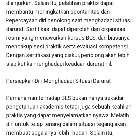
dianjurkan. Selain itu, pelatihan praktis dapat
membantu meningkatkan spontanitas dan
kepercayaan diri penolong saat menghadapi situasi
darurat. Sertifikasi dapat diperoleh dari organisasi
resmi yang menawarkan kursus BLS, dan biasanya
mencakup sesi praktik serta evaluasi kompetensi.
Dengan sertifikasi yang diakui, penolong akan lebih
siap ketika menghadapi keadaan darurat riil.
Persiapkan Diri Menghadapi Situasi Darurat
Pemahaman terhadap BLS bukan hanya sekadar
pengetahuan akademis tetapi juga sebuah keahlian
praktis yang dapat menyelamatkan nyawa. Melatih
diri untuk tetap tenang dalam situasi tegang akan
membuat segalanya lebih mudah. Selain itu,