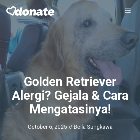
Skip
Me
to
content
Golden Retriever
Alergi? Gejala & Cara
Mengatasinya!
October 6, 2025
//
Bella Sungkawa