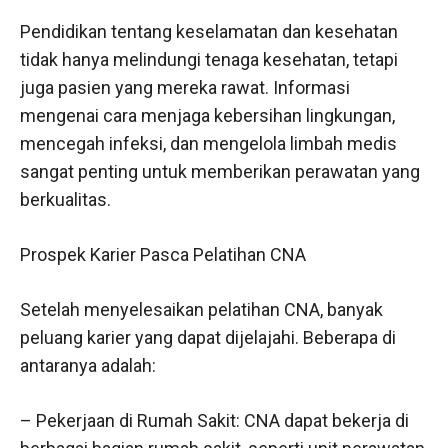
Pendidikan tentang keselamatan dan kesehatan
tidak hanya melindungi tenaga kesehatan, tetapi
juga pasien yang mereka rawat. Informasi
mengenai cara menjaga kebersihan lingkungan,
mencegah infeksi, dan mengelola limbah medis
sangat penting untuk memberikan perawatan yang
berkualitas.
Prospek Karier Pasca Pelatihan CNA
Setelah menyelesaikan pelatihan CNA, banyak
peluang karier yang dapat dijelajahi. Beberapa di
antaranya adalah:
– Pekerjaan di Rumah Sakit: CNA dapat bekerja di