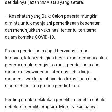
setidaknya ijazah SMA atau yang setara.
– Kesehatan yang Baik: Calon peserta mungkin
diminta untuk menjalani pemeriksaan kesehatan
dan menunjukkan vaksinasi tertentu, terutama
dalam konteks COVID-19.
Proses pendaftaran dapat bervariasi antara
lembaga, tetapi sebagian besar akan meminta calon
peserta untuk mengisi formulir pendaftaran dan
mengikuti wawancara. Informasi lebih lanjut
mengenai waktu pelatihan dan lokasi juga dapat
diperoleh selama proses pendaftaran.
Penting untuk melakukan penelitian terlebih dahulu
sebelum memilih program. Memastikan bahwa