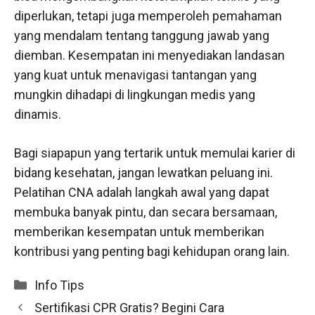
diperlukan, tetapi juga memperoleh pemahaman
yang mendalam tentang tanggung jawab yang
diemban. Kesempatan ini menyediakan landasan
yang kuat untuk menavigasi tantangan yang
mungkin dihadapi di lingkungan medis yang
dinamis.
Bagi siapapun yang tertarik untuk memulai karier di
bidang kesehatan, jangan lewatkan peluang ini.
Pelatihan CNA adalah langkah awal yang dapat
membuka banyak pintu, dan secara bersamaan,
memberikan kesempatan untuk memberikan
kontribusi yang penting bagi kehidupan orang lain.
Categories
Info Tips
Sertifikasi CPR Gratis? Begini Cara