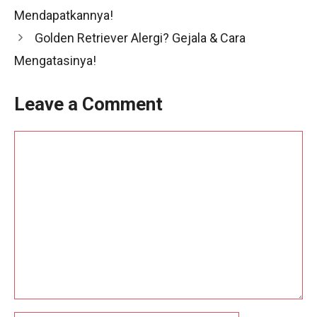
Mendapatkannya!
Golden Retriever Alergi? Gejala & Cara
Mengatasinya!
Leave a Comment
Comment