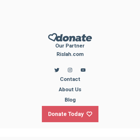
Our Partner
Rislah.com
Contact
About Us
Blog
Donate Today