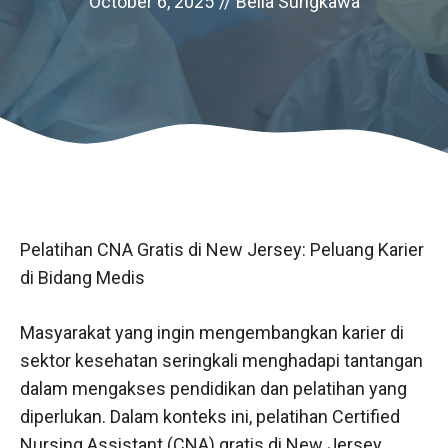
October 6, 2025
//
Bella Sungkawa
Pelatihan CNA Gratis di New Jersey: Peluang Karier
di Bidang Medis
Masyarakat yang ingin mengembangkan karier di
sektor kesehatan seringkali menghadapi tantangan
dalam mengakses pendidikan dan pelatihan yang
diperlukan. Dalam konteks ini, pelatihan Certified
Nursing Assistant (CNA) gratis di New Jersey